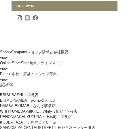
FOLLOW US
Shop&Company
ショップ情報と会社概要
view
Online Store
Shop無オンラインストア
view
Recruit
本社・店舗のスタッフ募集
view
EBISUBASHI：戎橋店
EKIMO-NAMBA：ekimoなんば店
NAMBA-EKIMAE：なんば駅前店
WHITYUMEDA-MIKKE：Whityうめだmikke店
UEHONMACHI-YUFURA：上本町ユフラ店
KOBE-PIAZAⅢ：神戸ピアザⅢ店
SANNOMIYA-CENTERSTREET：神戸三宮センター街店