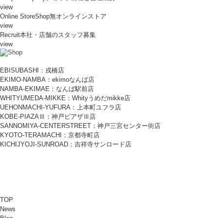
view
Online Store
Shop無オンラインストア
view
Recruit
本社・店舗のスタッフ募集
view
EBISUBASHI：戎橋店
EKIMO-NAMBA：ekimoなんば店
NAMBA-EKIMAE：なんば駅前店
WHITYUMEDA-MIKKE：Whityうめだmikke店
UEHONMACHI-YUFURA：上本町ユフラ店
KOBE-PIAZAⅢ：神戸ピアザⅢ店
SANNOMIYA-CENTERSTREET：神戸三宮センター街店
KYOTO-TERAMACHI：京都寺町店
KICHIJYOJI-SUNROAD：吉祥寺サンロード店
TOP
News