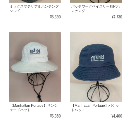
ミックスマテリアルハンチング
パッチワークペイズリー柄Ptハ
ソルド
ンチング
¥5,390
¥4,730
【Manhattan Portage】サンシ
【Manhattan Portage】バケッ
ェードハット
トハット
¥6,380
¥4,400