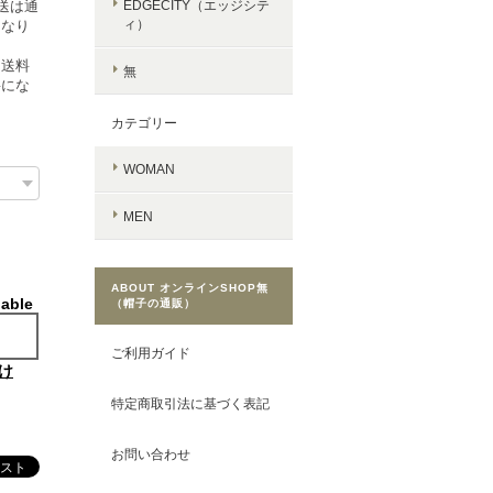
送は通
EDGECITY（エッジシテ
ィ）
となり
常送料
無
要にな
カテゴリー
WOMAN
MEN
ABOUT オンラインSHOP無
lable
（帽子の通販）
ご利用ガイド
け
特定商取引法に基づく表記
お問い合わせ