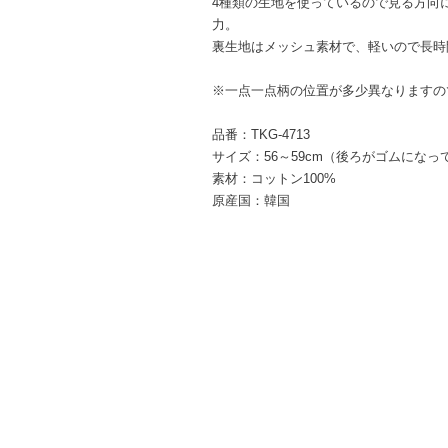
4種類の生地を使っているので見る方向
力。
裏生地はメッシュ素材で、軽いので長時
※一点一点柄の位置が多少異なりますの
品番：TKG-4713
サイズ：56～59cm（後ろがゴムになって
素材：コットン100%
原産国：韓国