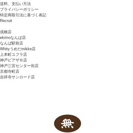
送料、支払い方法
プライバシーポリシー
特定商取引法に基づく表記
Recruit
戎橋店
ekimoなんば店
なんば駅前店
Whityうめだmikke店
上本町ユフラ店
神戸ピアザⅢ店
神戸三宮センター街店
京都寺町店
吉祥寺サンロード店