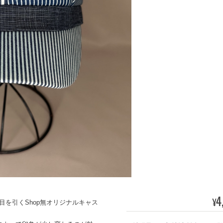
4
¥
を引くShop無オリジナルキャス