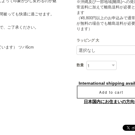
によって印象が少し変わるのが魅
※沖縄及び一部地域(離島)への発
常送料に加えて離島送料が必要
ます
間被っても快適に過ごせます。
（¥8,800円以上のお申込みで通
が無料の場合でも離島送料が必
で、ご了承ください。
ります）
ラッピング 大
います） ツバ6cm
数量
International shipping avai
Add to cart
日本国内にお住まいの方向