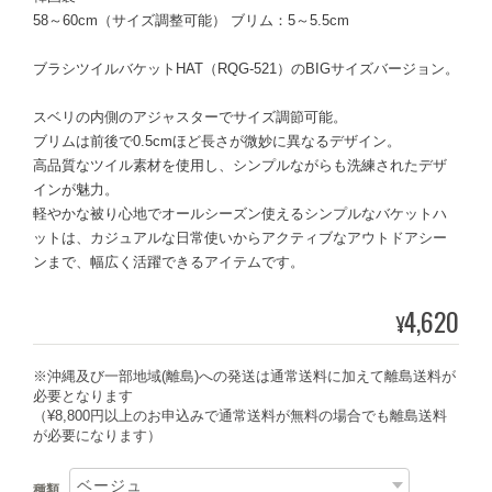
58～60cm（サイズ調整可能） ブリム：5～5.5cm
ブラシツイルバケットHAT（RQG-521）のBIGサイズバージョン。
スベリの内側のアジャスターでサイズ調節可能。
ブリムは前後で0.5cmほど長さが微妙に異なるデザイン。
高品質なツイル素材を使用し、シンプルながらも洗練されたデザ
インが魅力。
軽やかな被り心地でオールシーズン使えるシンプルなバケットハ
ットは、カジュアルな日常使いからアクティブなアウトドアシー
ンまで、幅広く活躍できるアイテムです。
4,620
¥
※沖縄及び一部地域(離島)への発送は通常送料に加えて離島送料が
必要となります
（¥8,800円以上のお申込みで通常送料が無料の場合でも離島送料
が必要になります）
種類