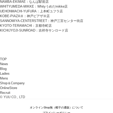
NAMBA-EKIMAE：なんば駅前店
WHITYUMEDA-MIKKE：Whityうめだmikke店
UEHONMACHI-YUFURA：上本町ユフラ店
KOBE-PIAZAⅢ：神戸ピアザⅢ店
SANNOMIYA-CENTERSTREET：神戸三宮センター街店
KYOTO-TERAMACHI：京都寺町店
KICHIJYOJI-SUNROAD：吉祥寺サンロード店
TOP
News
Blog
Ladies
Mens
Shop＆Company
OnlineStore
Recruit
© YUU CO., LTD
オンラインShop無（帽子の通販）について
プライバシーポリシー