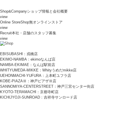
Shop&Company
ショップ情報と会社概要
view
Online Store
Shop無オンラインストア
view
Recruit
本社・店舗のスタッフ募集
view
EBISUBASHI：戎橋店
EKIMO-NAMBA：ekimoなんば店
NAMBA-EKIMAE：なんば駅前店
WHITYUMEDA-MIKKE：Whityうめだmikke店
UEHONMACHI-YUFURA：上本町ユフラ店
KOBE-PIAZAⅢ：神戸ピアザⅢ店
SANNOMIYA-CENTERSTREET：神戸三宮センター街店
KYOTO-TERAMACHI：京都寺町店
KICHIJYOJI-SUNROAD：吉祥寺サンロード店