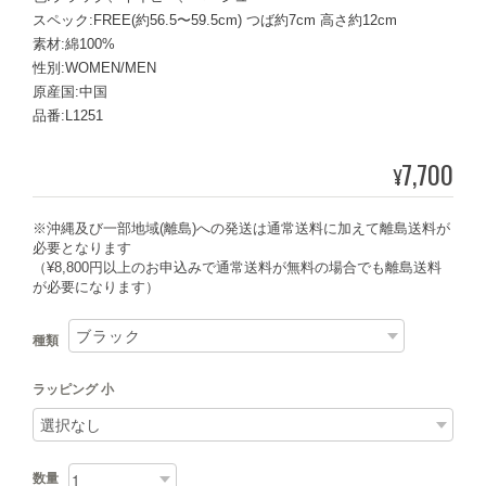
スペック:FREE(約56.5〜59.5cm) つば約7cm 高さ約12cm
素材:綿100%
性別:WOMEN/MEN
原産国:中国
品番:L1251
7,700
¥
※沖縄及び一部地域(離島)への発送は通常送料に加えて離島送料が
必要となります
（¥8,800円以上のお申込みで通常送料が無料の場合でも離島送料
が必要になります）
種類
ラッピング 小
数量