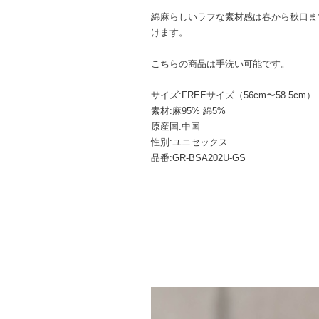
綿麻らしいラフな素材感は春から秋口ま
けます。
こちらの商品は手洗い可能です。
サイズ:FREEサイズ（56cm〜58.5cm）
素材:麻95% 綿5%
原産国:中国
性別:ユニセックス
品番:GR-BSA202U-GS