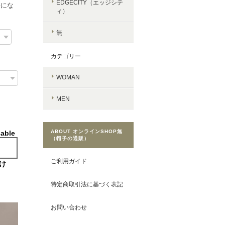
EDGECITY（エッジシテ
要にな
ィ）
無
カテゴリー
WOMAN
MEN
ABOUT オンラインSHOP無
lable
（帽子の通販）
ご利用ガイド
け
特定商取引法に基づく表記
お問い合わせ