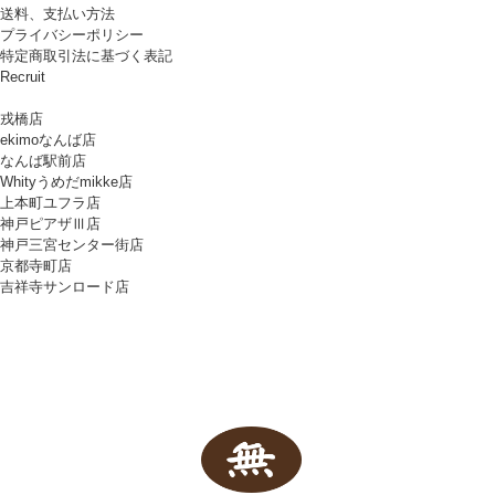
送料、支払い方法
プライバシーポリシー
特定商取引法に基づく表記
Recruit
戎橋店
ekimoなんば店
なんば駅前店
Whityうめだmikke店
上本町ユフラ店
神戸ピアザⅢ店
神戸三宮センター街店
京都寺町店
吉祥寺サンロード店