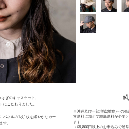
4
¥
枚はぎのキャスケット。
トにこだわりました。
※沖縄及び一部地域(離島)への発
常送料に加えて離島送料が必要
にパネルの1枚1枚を緩やかなカー
ます
ます。
（¥8,800円以上のお申込みで通