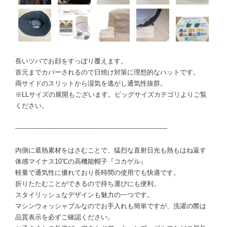
長いツバでお顔をすっぽり覆えます。
首元までカバーされるので日焼け対策に理想的なハットです。
両サイドのスリットから湿気を逃がし通気性抜群。
※LLサイズの展開もございます。ビッグサイズカテゴリよりご覧
ください。
---------------------------------------------------------------------------
内側に遮熱素材をはさむことで、猛烈な直射日光も熱もはね返す
体感マイナス10℃の高機能帽子『コカゲル』
軽量で通気性に優れており長時間の使用でも快適です。
折りたたむことができるので持ち運びにも便利。
スタイリッシュなデザインも魅力の一つです。
マシンウォッシャブルなのでお手入れも簡単ですが、洗濯の際は
品質表示を必ずご確認ください。