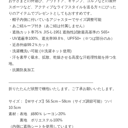
お子さまとの外遊び、アウトドア、キャンプ、ゴルフなどの屋外
スポーツなど、アクティブなライフスタイルを送る方々にぴった
りのアイテムでプレゼントとしてもおすすめです。
・帽子内側に付いているアジャスターでサイズ調整可能
・あご紐ループ付き（あご紐は付属しません）
・遮熱カット率75％ JIS-L-1951 遮熱性試験最高基準の S65+
・UV遮蔽率100%、遮光率99.8％、UPF50+（※つば部分のみ）
・近赤外線99.2％カット
・洗濯機洗い可能 (※洗濯ネット使用)
・汗を素早く吸水、拡散、乾燥させる高度な汗処理性能を持つ生
地。
・抗菌防臭加工
--------------------------------------------------------------------------
折りたたんだ状態で梱包いたします。ご了承お願いいたします。
サイズ：【Ｍサイズ】56.5cm～58cm（サイズ調節可能）ツバ
10.5cm
素材：表地 綿80％ レーヨン20%
裏地 ポリエステル100%
（内側に遮熱シートを使用しています）