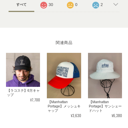
30
0
2
すべて
関連商品
【ラコステ】6方キャ
ップ
¥7,700
【Manhattan
【Manhattan
Portage】メッシュキ
Portage】サンシェー
ャップ
ドハット
¥3,630
¥6,380