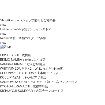
Shop&Company
ショップ情報と会社概要
view
Online Store
Shop無オンラインストア
view
Recruit
本社・店舗のスタッフ募集
view
EBISUBASHI：戎橋店
EKIMO-NAMBA：ekimoなんば店
NAMBA-EKIMAE：なんば駅前店
WHITYUMEDA-MIKKE：Whityうめだmikke店
UEHONMACHI-YUFURA：上本町ユフラ店
KOBE-PIAZAⅢ：神戸ピアザⅢ店
SANNOMIYA-CENTERSTREET：神戸三宮センター街店
KYOTO-TERAMACHI：京都寺町店
KICHIJYOJI-SUNROAD：吉祥寺サンロード店