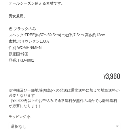
オールシーズン使える素材です。
男女兼用。
色:ブラックのみ
スペック:FREE(約57〜59.5cm) つば約7.5cm 高さ約12cm
素材:ポリウレタン100%
性別:WOMEN/MEN
原産国:韓国
品番:TKD-4001
3,960
¥
※沖縄及び一部地域(離島)への発送は通常送料に加えて離島送料が
必要となります
（¥8,800円以上のお申込みで通常送料が無料の場合でも離島送料
が必要になります）
ラッピング 小