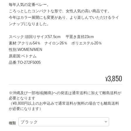
毎年人気の定番ベレー。
ころっとしたコンパクトな形で、女性人気の高い商品です。
今年はカラー展開にも変更があり、より楽しんでいただけるライ
ンナップになりました。
スペック:頭回りサイズ57.5cm 平置き直径23cm
素材:アクリル54％ ナイロン26％ ポリエステル20％
性別:WOMEN/MEN
原産国:ベトナム
品番:TO-272F5005
3,850
¥
※沖縄及び一部地域(離島)への発送は通常送料に加えて離島送料が
必要となります
（¥8,800円以上のお申込みで通常送料が無料の場合でも離島送料
が必要になります）
種類