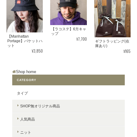
【ラコステ】6方キャ
ップ
【Manhattan
¥7,700
Portage】バケットハ
ギフトラッピング(在
ット
庫あり)
¥3,850
¥165
Shop home
CATEGORY
タイプ
SHOP無オリジナル商品
人気商品
ニット