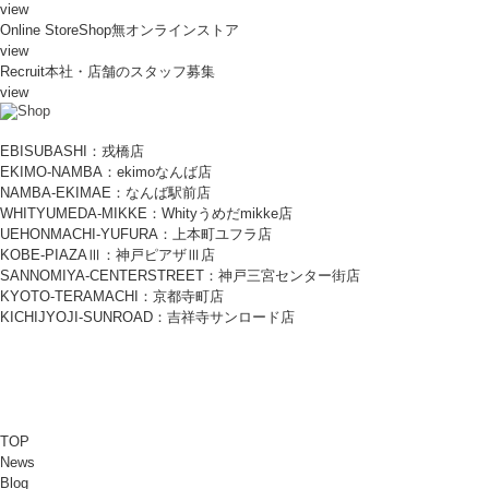
view
Online Store
Shop無オンラインストア
view
Recruit
本社・店舗のスタッフ募集
view
EBISUBASHI：戎橋店
EKIMO-NAMBA：ekimoなんば店
NAMBA-EKIMAE：なんば駅前店
WHITYUMEDA-MIKKE：Whityうめだmikke店
UEHONMACHI-YUFURA：上本町ユフラ店
KOBE-PIAZAⅢ：神戸ピアザⅢ店
SANNOMIYA-CENTERSTREET：神戸三宮センター街店
KYOTO-TERAMACHI：京都寺町店
KICHIJYOJI-SUNROAD：吉祥寺サンロード店
TOP
News
Blog