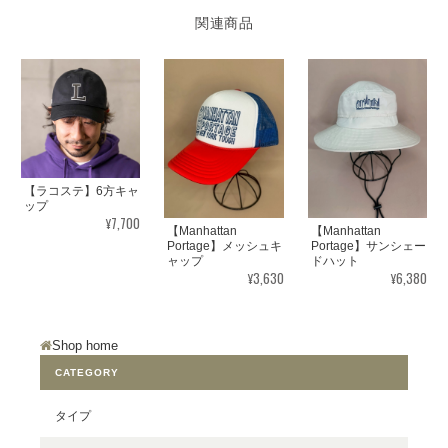
関連商品
【ラコステ】6方キャ
ップ
¥7,700
【Manhattan
【Manhattan
Portage】メッシュキ
Portage】サンシェー
ャップ
ドハット
¥3,630
¥6,380
Shop home
CATEGORY
タイプ