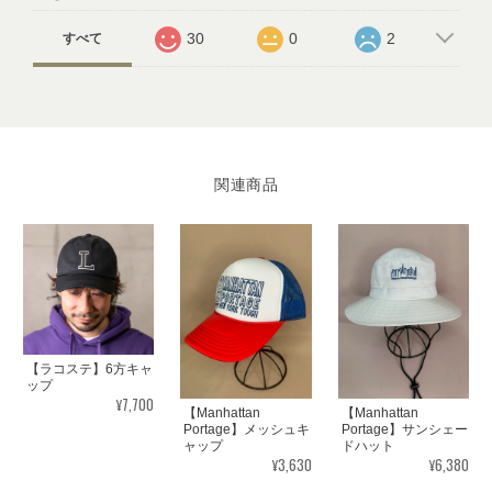
30
0
2
すべて
関連商品
【ラコステ】6方キャ
ップ
¥7,700
【Manhattan
【Manhattan
Portage】メッシュキ
Portage】サンシェー
ャップ
ドハット
¥3,630
¥6,380