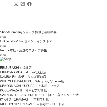
Shop&Company
ショップ情報と会社概要
view
Online Store
Shop無オンラインストア
view
Recruit
本社・店舗のスタッフ募集
view
EBISUBASHI：戎橋店
EKIMO-NAMBA：ekimoなんば店
NAMBA-EKIMAE：なんば駅前店
WHITYUMEDA-MIKKE：Whityうめだmikke店
UEHONMACHI-YUFURA：上本町ユフラ店
KOBE-PIAZAⅢ：神戸ピアザⅢ店
SANNOMIYA-CENTERSTREET：神戸三宮センター街店
KYOTO-TERAMACHI：京都寺町店
KICHIJYOJI-SUNROAD：吉祥寺サンロード店