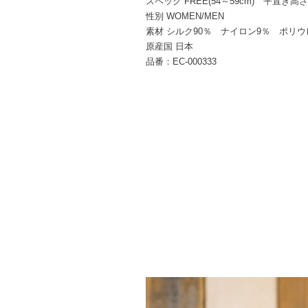
スペック FREE(54～59cm) 平置き高さ1
性別 WOMEN/MEN
素材 シルク90％ ナイロン9％ ポリウ
原産国 日本
品番：EC-000333