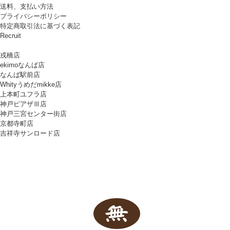
送料、支払い方法
プライバシーポリシー
特定商取引法に基づく表記
Recruit
戎橋店
ekimoなんば店
なんば駅前店
Whityうめだmikke店
上本町ユフラ店
神戸ピアザⅢ店
神戸三宮センター街店
京都寺町店
吉祥寺サンロード店