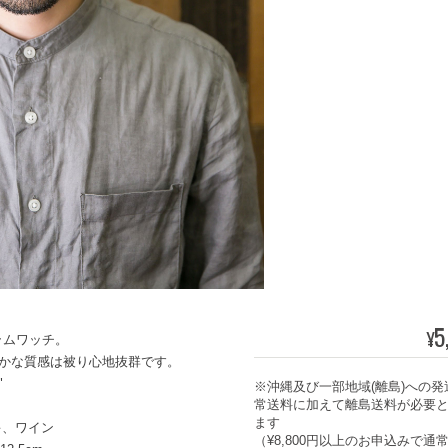
5
¥
ラムワッチ。
かな質感は被り心地抜群です。
"
※沖縄及び一部地域(離島)への発
常送料に加えて離島送料が必要
ます
キ、ワイン
（¥8,800円以上のお申込みで通