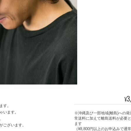
3
¥
ます。
ゃいます。
※沖縄及び一部地域(離島)への発
常送料に加えて離島送料が必要
、
ます
がございます。
（¥8,800円以上のお申込みで通