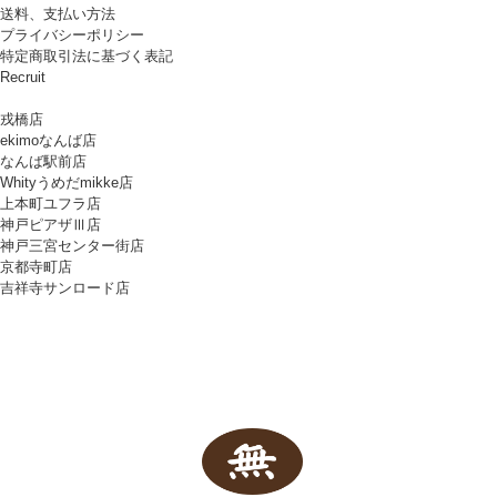
送料、支払い方法
プライバシーポリシー
特定商取引法に基づく表記
Recruit
戎橋店
ekimoなんば店
なんば駅前店
Whityうめだmikke店
上本町ユフラ店
神戸ピアザⅢ店
神戸三宮センター街店
京都寺町店
吉祥寺サンロード店