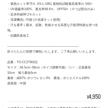
・遮熱カット率75％ JIS-L-1951 遮熱性試験最高基準の S65+
・UV遮蔽率100%、遮光率99.8％、UPF50+（※つば部分のみ）
・近赤外線99.2％カット
・洗濯機洗い可能 (※洗濯ネット使用)
・汗を素早く吸水、拡散、乾燥させる高度な汗処理性能を持つ生
地。
・抗菌防臭加工
--------------------------------------------------------------------------
折りたたんだ状態で梱包いたします。ご了承お願いいたします。
品番：TO-CC2T802Q
サイズ：56.5cm~58cm（サイズ調整可能）ツバ ：正面最長
10cm 後ろ最短6cm
素材：綿97% ポリウレタン3% 裏地：ポリエステル100%
原産国：中国
4,950
¥