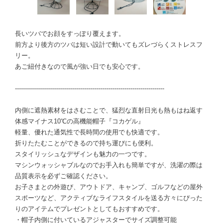
長いツバでお顔をすっぽり覆えます。
前方より後方のツバは短い設計で動いてもズレづらくストレスフ
リー。
あご紐付きなので風が強い日でも安心です。
---------------------------------------------------------------------------
内側に遮熱素材をはさむことで、猛烈な直射日光も熱もはね返す
体感マイナス10℃の高機能帽子『コカゲル』
軽量、優れた通気性で長時間の使用でも快適です。
折りたたむことができるので持ち運びにも便利。
スタイリッシュなデザインも魅力の一つです。
マシンウォッシャブルなのでお手入れも簡単ですが、洗濯の際は
品質表示を必ずご確認ください。
お子さまとの外遊び、アウトドア、キャンプ、ゴルフなどの屋外
スポーツなど、アクティブなライフスタイルを送る方々にぴった
りのアイテムでプレゼントとしてもおすすめです。
・帽子内側に付いているアジャスターでサイズ調整可能