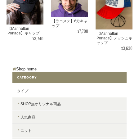
【ラコステ】6方キャ
ップ
【Manhattan
¥7,700
Portage】キャップ
【Manhattan
¥3,740
Portage】メッシュキ
ャップ
¥3,630
Shop home
CATEGORY
タイプ
SHOP無オリジナル商品
人気商品
ニット