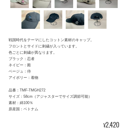
戦国時代をテーマにしたコットン素材のキャップ。
フロントとサイドに刺繍が入っています。
色ごとに刺繍が異なります。
ブラック：忍者
ネイビー：殿
ベージュ：侍
アイボリー：着物
品番：TMF-TMGH272
サイズ：58cm（アジャスターでサイズ調節可能）
素材：綿100％
原産国：ベトナム
2,420
¥