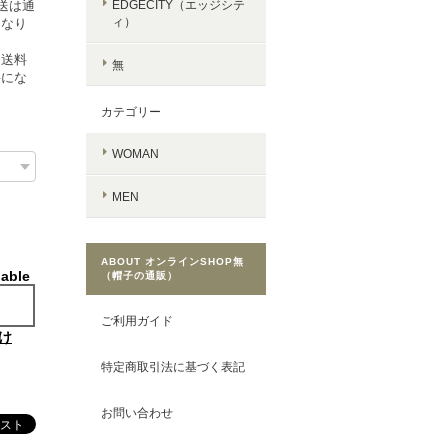
送は通
EDGECITY（エッジシテ
ィ）
となり
常送料
無
要にな
カテゴリー
WOMAN
MEN
ABOUT オンラインSHOP無
lable
（帽子の通販）
ご利用ガイド
け
特定商取引法に基づく表記
お問い合わせ