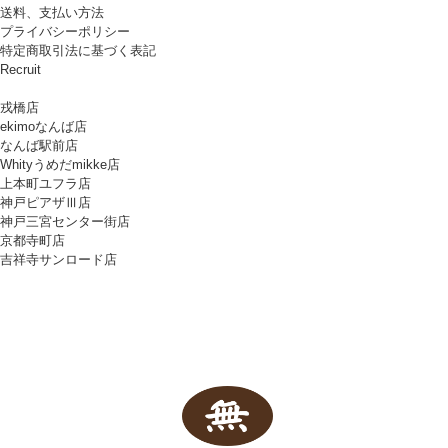
送料、支払い方法
プライバシーポリシー
特定商取引法に基づく表記
Recruit
戎橋店
ekimoなんば店
なんば駅前店
Whityうめだmikke店
上本町ユフラ店
神戸ピアザⅢ店
神戸三宮センター街店
京都寺町店
吉祥寺サンロード店