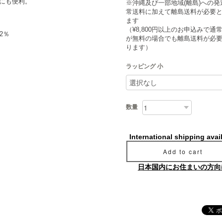
にも便利。
※沖縄及び一部地域(離島)への発
常送料に加えて離島送料が必要
ます
（¥8,800円以上のお申込みで通
2％
が無料の場合でも離島送料が必
ります）
ラッピング 小
数量
International shipping avai
Add to cart
日本国内にお住まいの方向