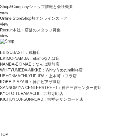
Shop&Company
ショップ情報と会社概要
view
Online Store
Shop無オンラインストア
view
Recruit
本社・店舗のスタッフ募集
view
EBISUBASHI：戎橋店
EKIMO-NAMBA：ekimoなんば店
NAMBA-EKIMAE：なんば駅前店
WHITYUMEDA-MIKKE：Whityうめだmikke店
UEHONMACHI-YUFURA：上本町ユフラ店
KOBE-PIAZAⅢ：神戸ピアザⅢ店
SANNOMIYA-CENTERSTREET：神戸三宮センター街店
KYOTO-TERAMACHI：京都寺町店
KICHIJYOJI-SUNROAD：吉祥寺サンロード店
TOP