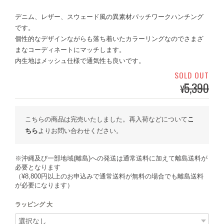
デニム、レザー、スウェード風の異素材パッチワークハンチング
です。
個性的なデザインながらも落ち着いたカラーリングなのでさまざ
まなコーディネートにマッチします。
内生地はメッシュ仕様で通気性も良いです。
SOLD OUT
5,390
¥
こちらの商品は完売いたしました。再入荷などについて
こ
ちら
よりお問い合わせください。
※沖縄及び一部地域(離島)への発送は通常送料に加えて離島送料が
必要となります
（¥8,800円以上のお申込みで通常送料が無料の場合でも離島送料
が必要になります）
ラッピング 大