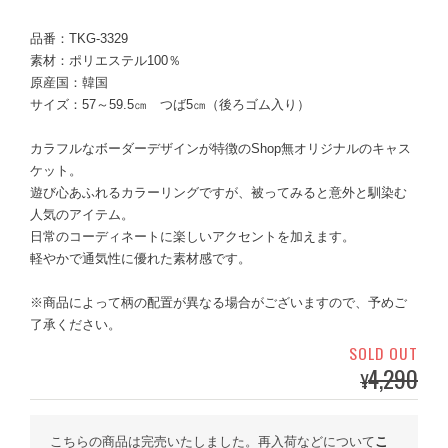
品番：TKG-3329
素材：ポリエステル100％
原産国：韓国
サイズ：57～59.5㎝ つば5㎝（後ろゴム入り）
カラフルなボーダーデザインが特徴のShop無オリジナルのキャス
ケット。
遊び心あふれるカラーリングですが、被ってみると意外と馴染む
人気のアイテム。
日常のコーディネートに楽しいアクセントを加えます。
軽やかで通気性に優れた素材感です。
※商品によって柄の配置が異なる場合がございますので、予めご
了承ください。
SOLD OUT
4,290
¥
こちらの商品は完売いたしました。再入荷などについて
こ