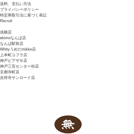
送料、支払い方法
プライバシーポリシー
特定商取引法に基づく表記
Recruit
戎橋店
ekimoなんば店
なんば駅前店
Whityうめだmikke店
上本町ユフラ店
神戸ピアザⅢ店
神戸三宮センター街店
京都寺町店
吉祥寺サンロード店