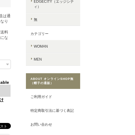
EDGECITY（エッジシテ
ィ）
送は通
無
となり
常送料
カテゴリー
要にな
WOMAN
MEN
ABOUT オンラインSHOP無
lable
（帽子の通販）
ご利用ガイド
け
特定商取引法に基づく表記
お問い合わせ