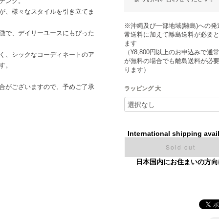
チング。
が、様々なスタイルを引き立てま
※沖縄及び一部地域(離島)への発
徴で、デイリーユースにもぴった
常送料に加えて離島送料が必要
ます
（¥8,800円以上のお申込みで通
く、シックなコーディネートのア
が無料の場合でも離島送料が必
す。
ります）
合がございますので、予めご了承
ラッピング 大
International shipping avai
Sold out
日本国内にお住まいの方向